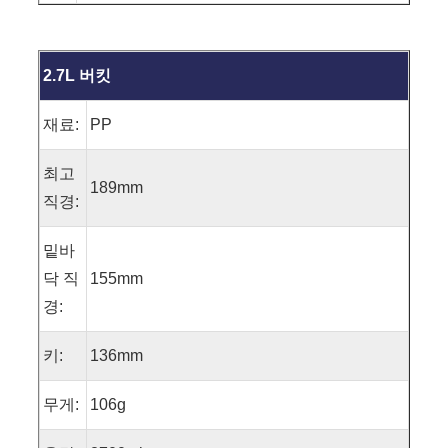
2.7L 버킷
재료:
PP
최고
189mm
직경:
밑바
닥 직
155mm
경:
키:
136mm
무게:
106g