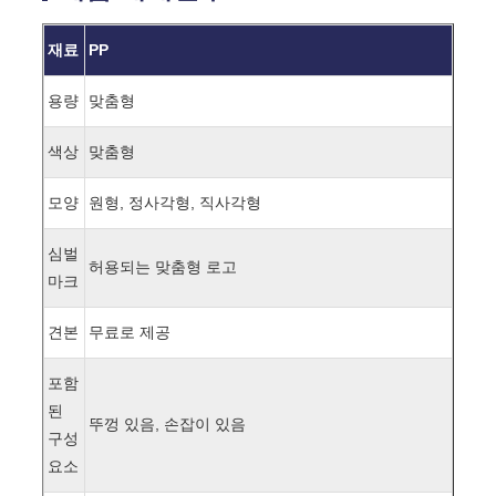
재료
PP
용량
맞춤형
색상
맞춤형
모양
원형, 정사각형, 직사각형
심벌
허용되는 맞춤형 로고
마크
견본
무료로 제공
포함
된
뚜껑 있음, 손잡이 있음
구성
요소