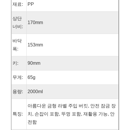
재료:
PP
상단
170mm
너비:
바닥
153mm
폭:
키:
90mm
무게:
65g
용량:
2000ml
아름다운 금형 라벨 주입 버킷, 안전 잠금 장
특징:
치, 손잡이 포함, 뚜껑 포함, 재활용 가능, 안
전함