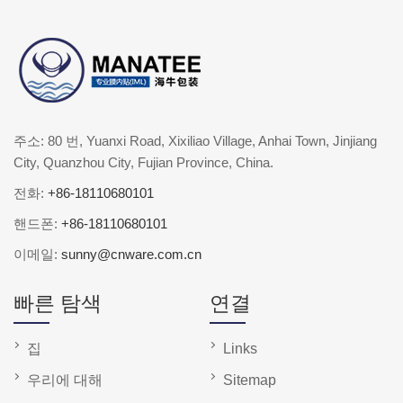
주소: 80 번, Yuanxi Road, Xixiliao Village, Anhai Town, Jinjiang
City, Quanzhou City, Fujian Province, China.
전화:
+86-18110680101
핸드폰:
+86-18110680101
이메일:
sunny@cnware.com.cn
빠른 탐색
연결
집
Links
우리에 대해
Sitemap