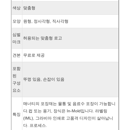
색상
맞춤형
모양
원형, 정사각형, 직사각형
심벌
허용되는 맞춤형 로고
마크
견본
무료로 제공
포함
된
뚜껑 있음, 손잡이 있음
구성
요소
매너티의 포장재는 물통 및 음료수 포장이 가능합니
다.
컵 또는 용기, 장식은 In-Mold입니다. 라벨링
특징
(IML), 그라비아 인쇄로 고품격 디자인이 살아납니
다. 프로세스.